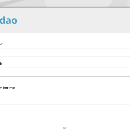
e:
d:
text
es
mber me
d to the products Requirements related to the product are determined
########### ####### ## ### ########
### ####### ### ########## #### ### ######### ###### ## ### #
### ### ########### ###### ######## ## ### #######&#####;# ##
or