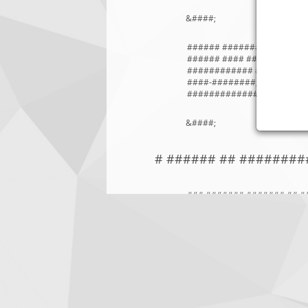
&####;
###### ########## ### ##
###### #### ######, ####
############ ##### #####
####-########, ### #####
############# ### ### ##
&####;
# ###### ## ########
### ####### ####### ## #
########. ### ######## #
####### ## #########, ##
######### ### #### #####
######## #### ###### ###
####### ############ ##
######## ## ##### ######
###### ### ### ####### ##