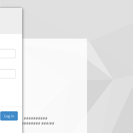
#######, ### ##########
####### ########## ###/##