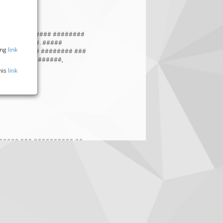
### ########### ########
# #########. #####
ing
link
 ## ####### ######## ###
#### ############,
his
link
###### ### ########## ##
###### ###### ### ########
#####/############# ##
##########, ### #######
### ########## ####: #)
 ###