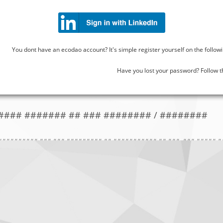
## ### ### ########## ############ ## # ####-##-#### ##### ##
####### #### ### ######## ### ######## ########## #### ######
You dont have an ecodao account? It's simple register yourself on the follow
 #### ### ############ ## ### ########, ########## ##########
 ## ####### ####### ###### ## ### ####, ### ########## ## #####
########, ###.&####;
Have you lost your password? Follow t
#### ####### ## ### ######## / ########
########## ### ### ######### ## ########### ## ###, ### ##### 
##### ## ###### #### ## ####### ########## ########### ### ##
###, ######### ### ######### #######. ## ########, #### ######
#### #### ### ########### ######### ### ####### ######### ## 
########, ###### ### ##########. ### ###### ## ###### ### #####
# #######,
###### ######### #### ##### ########## ######### ### ########,
 #### ### ####### ############.