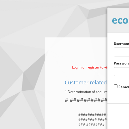
Usernam
Passwor
Log in or register to view complete 
Customer related Process
Reme
1 Determination of requirements relate
# ############# ## #
############ ####### ## 
######## ######### ### #
### ########.